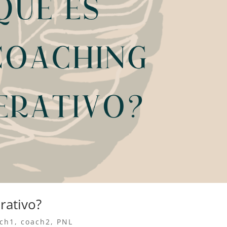
rativo?
ch1
,
coach2
,
PNL